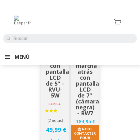
SUR DEMANDE
EN STOCK
Kit de
Kit de
vídeo
vídeo
MENÚ
inverso
de
con
marcha
pantalla
atrás
LCD
con
de 5" -
pantalla
RVU-
LCD
5W
de 7"
(cámara
Precio base
198,95 €
negra)
- RW7
184,95 €
Precio
Precio
49,99 €
📩 NOUS
CONTACTER
POUR