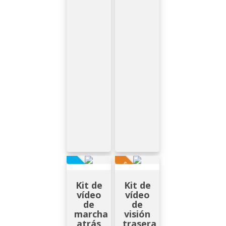
SUR DEMANDE
EN STOCK
Kit de
Kit de
vídeo
vídeo
de
de
marcha
visión
atrás
trasera