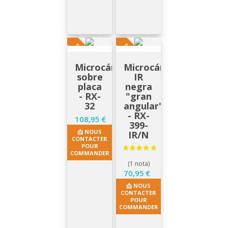
SUR DEMANDE
SUR DEMANDE
Microcámara
Microcámara
sobre
IR
placa
negra
- RX-
"gran
32
angular"
- RX-
108,95 €
Precio
399-
📩 NOUS
IR/N
CONTACTER
POUR
COMMANDER
70,95 €
Precio
📩 NOUS
CONTACTER
POUR
COMMANDER