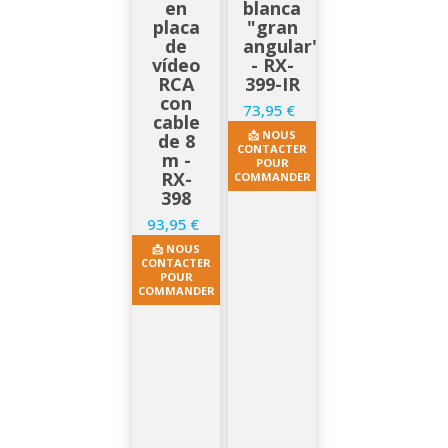
en
blanca
placa
"gran
de
angular"
vídeo
- RX-
RCA
399-IR
con
73,95 €
Precio
cable
📩 NOUS
de 8
CONTACTER
m -
POUR
RX-
COMMANDER
398
93,95 €
Precio
📩 NOUS
CONTACTER
POUR
COMMANDER