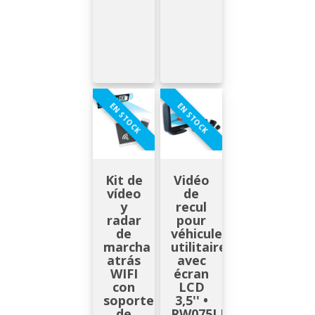
EN STOCK
EN STOCK
Kit de
Vidéo
vídeo
de
y
recul
radar
pour
de
véhicules
marcha
utilitaires
atrás
avec
WIFI
écran
con
LCD
soporte
3,5'' •
de
RW075LDV