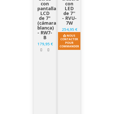
con
con
pantalla
LED
LCD
de 7''
de 7"
- RVU-
(cámara
7W
blanca)
254,95 €
Precio
- RW7-
📩 NOUS
B
CONTACTER
POUR
179,95 €
Precio
COMMANDER