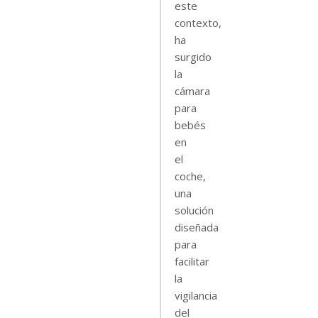
este
contexto,
ha
surgido
la
cámara
para
bebés
en
el
coche,
una
solución
diseñada
para
facilitar
la
vigilancia
del