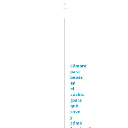
5
6
>>
Cámara
para
bebés
en
el
coche:
¿para
qué
sirve
y
cómo