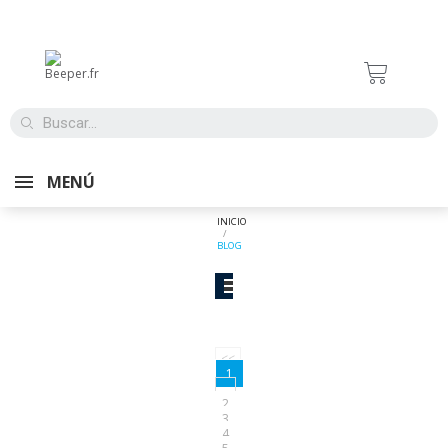
MENÚ
INICIO
BLOG
<<
1
...
2
3
4