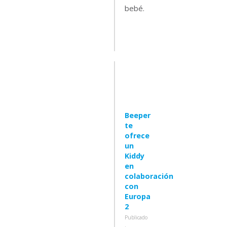
bebé.
Leer
mas
Beeper
te
ofrece
un
Kiddy
en
colaboración
con
Europa
2
Publicado