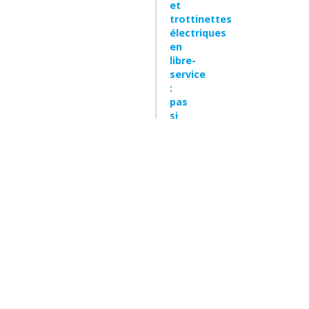
et
trottinettes
électriques
en
libre-
service
9.4
:
/10
pas
si
BASÉ SUR 786 AVIS
synonyme
que
ça
Publicado
:
13-
04-
2022
|
Categorías
:
Actus
,
Trotts