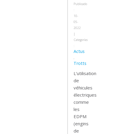
Publicado
:
10-
05-
2022
|
Categorías
:
Actus
,
Trotts
L’utilisation
de
véhicules
électriques
comme
les
EDPM
(engins
de