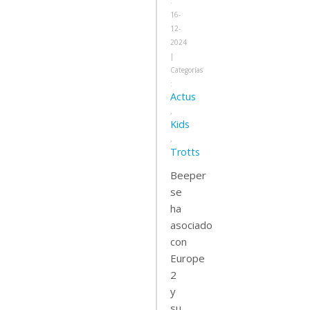
:
16-
12-
2024
|
Categorías
:
Actus
,
Kids
,
Trotts
Beeper
se
ha
asociado
con
Europe
2
y
su