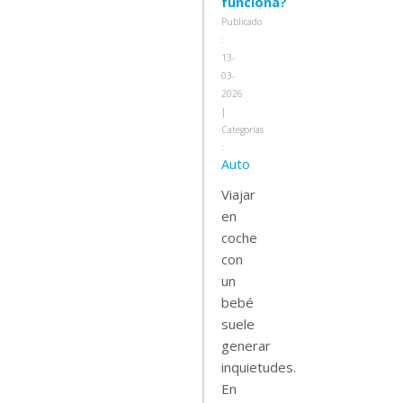
funciona?
Publicado
:
13-
03-
2026
|
Categorías
:
Auto
Viajar
en
coche
con
un
bebé
suele
generar
inquietudes.
En