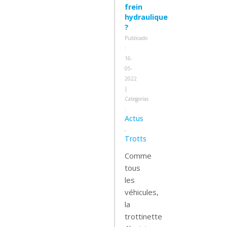
frein
hydraulique
?
Publicado
:
16-
05-
2022
|
Categorías
:
Actus
,
Trotts
Comme
tous
les
véhicules,
la
trottinette