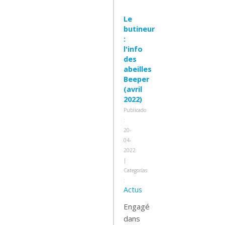
Le
butineur
:
l'info
des
abeilles
Beeper
(avril
2022)
Publicado
:
20-
04-
2022
|
Categorías
:
Actus
Engagé
dans