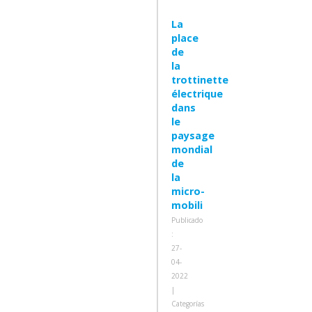
La
place
de
la
trottinette
électrique
dans
le
paysage
mondial
de
la
micro-
mobili
Publicado
:
27-
04-
2022
|
Categorías