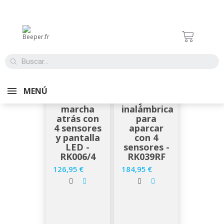
EN STOCK
EN STOCK
MENÚ
Cámara de
Ayuda
marcha
inalámbrica
atrás con
para
4 sensores
aparcar
y pantalla
con 4
LED -
sensores -
RK006/4
RK039RF
126,95 €
184,95 €
Precio
Precio