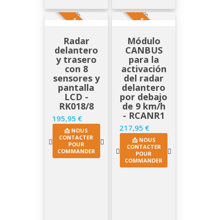
SUR DEMANDE
SUR DEMANDE
Radar
Módulo
delantero
CANBUS
y trasero
para la
con 8
activación
sensores y
del radar
pantalla
delantero
LCD -
por debajo
RK018/8
de 9 km/h
- RCANR1
195,95 €
Precio
217,95 €
Precio
📩 NOUS
CONTACTER
📩 NOUS
POUR
CONTACTER
COMMANDER
POUR
COMMANDER