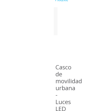
Y TRASERAS
EN STOCK
Casco
de
movilidad
urbana
-
Luces
LED