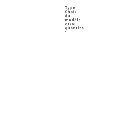
Choix
du
modèle
et/ou
quantité
: