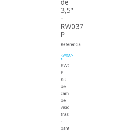
de
3,5"
-
RW037-
P
Referencia
:
RW037-
P
RW037-
P -
Kit
de
cámara
de
visión
trasera
-
pantalla