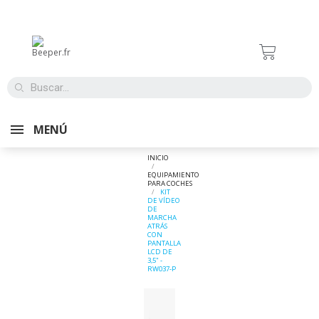
MENÚ
INICIO
EQUIPAMIENTO
PARA COCHES
KIT
DE VÍDEO
DE
MARCHA
ATRÁS
CON
PANTALLA
LCD DE
3,5" -
RW037-P