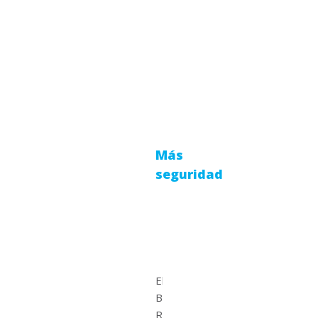
Más
seguridad
El
BEEPER
RW037-