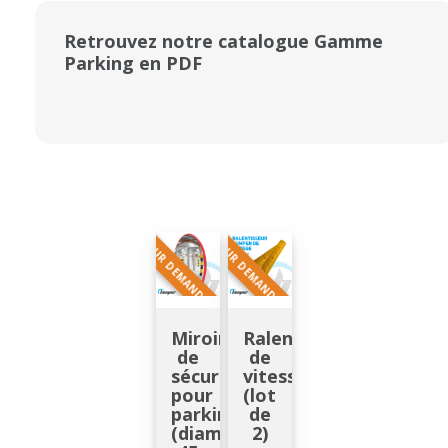
Retrouvez notre catalogue Gamme
Parking en PDF
SUR DEMANDE
SUR DEMANDE
Miroir
Ralentisseur
de
de
sécurité
vitesse
pour
(lot
parking
de
(diamètre
2)