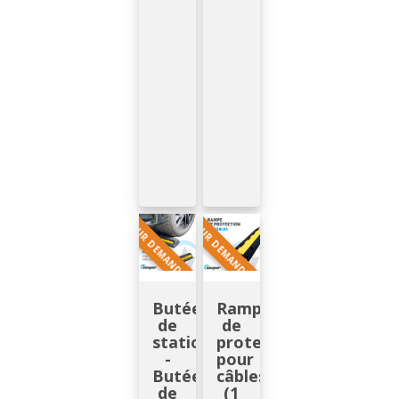
(2
avis)
SUR DEMANDE
SUR DEMANDE
Butée
Rampe
de
de
stationnement
protection
-
pour
Butée
câbles
de
(1