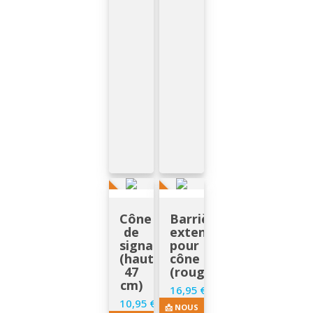
SUR DEMANDE
SUR DEMANDE
Cône
Barrière
de
extensible
signalisation
pour
(hauteur
cône
47
(rouge/blanc)
cm)
16,95 €
Prix
10,95 €
Prix
📩 NOUS