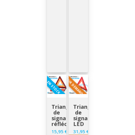
SUR DEMANDE
EN STOCK
Triangle
Triangle
de
de
signalisation
signalisation
réfléchissant
LED
15,95 €
31,95 €
Prix
Prix