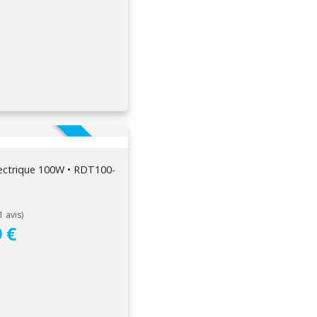
EN STOCK
lectrique 100W • RDT100-
 €
x