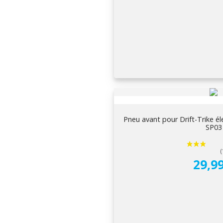
Pneu avant pour Drift-Trike é
SP03
29,99
Pri