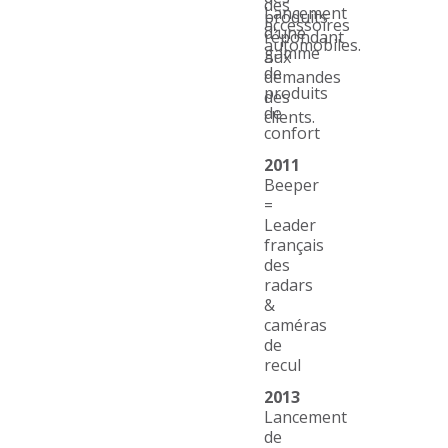
des
Lancement
produits
accessoires
d'une
répondant
automobiles.
gamme
aux
de
demandes
produits
des
de
clients.
confort
2011
Beeper
=
Leader
français
des
radars
&
caméras
de
recul
2013
Lancement
de