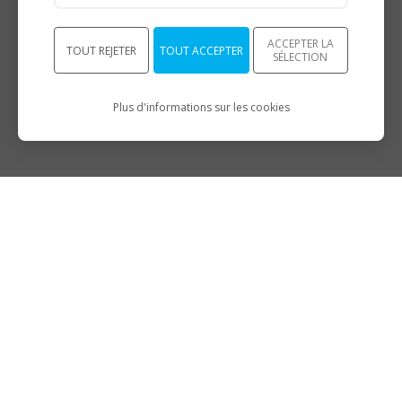
ACCEPTER LA
TOUT REJETER
TOUT ACCEPTER
SÉLECTION
Plus d'informations sur les cookies
9.4
/10
BASÉ SUR 786 AVIS
DÉCOUVREZ IXIT
INFORMATIONS
BEEPER
Nos catalogues
Qui sommes-nous ?
Nos modes de paiement
Focus qualité
Nos transporteurs
Nous rejoindre
Nos garanties
Nos événements
Conditions générales de
vente
On parle de nous