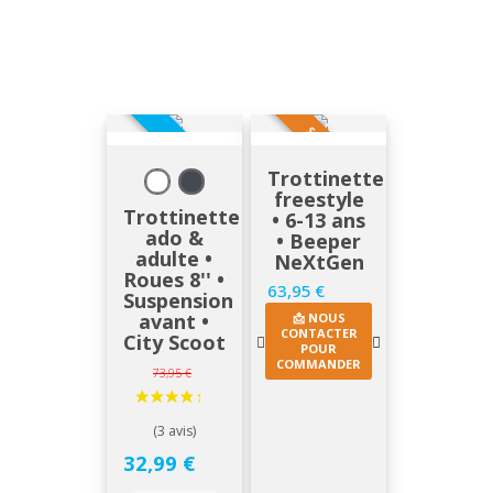
SUR DEMANDE
EN STOCK
Trottinette
freestyle
Trottinette
• 6-13 ans
ado &
• Beeper
adulte •
NeXtGen
Roues 8'' •
63,95 €
Prix
Suspension
avant •
📩 NOUS
CONTACTER
City Scoot
POUR
COMMANDER
Prix de base
73,95 €
Prix
32,99 €