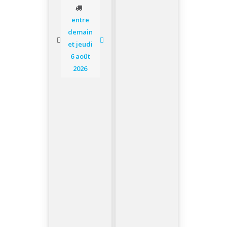
entre
demain
et jeudi
6 août
2026