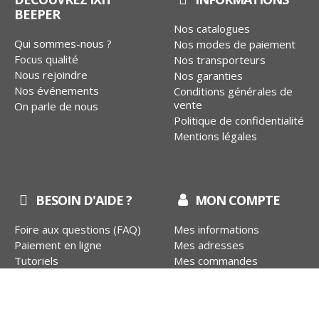
BEEPER
Nos catalogues
Qui sommes-nous ?
Nos modes de paiement
Focus qualité
Nos transporteurs
Nous rejoindre
Nos garanties
Nos événements
Conditions générales de
vente
On parle de nous
Politique de confidentialité
Mentions légales
BESOIN D'AIDE ?
MON COMPTE
Foire aux questions (FAQ)
Mes informations
9.4
Paiement en ligne
Mes adresses
/10
Tutoriels
Mes commandes
BASÉ SUR 786 AVIS
Service après-vente
Portail SAV
EN
ES
Nous contacter