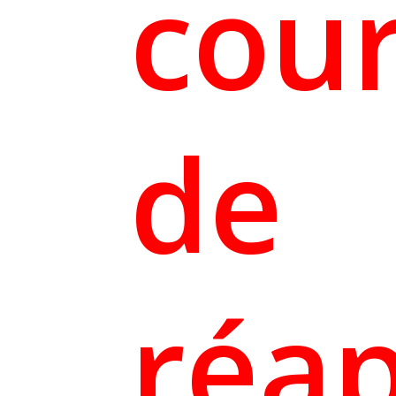
cou
de
réa