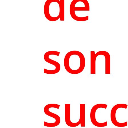
de
son
succ