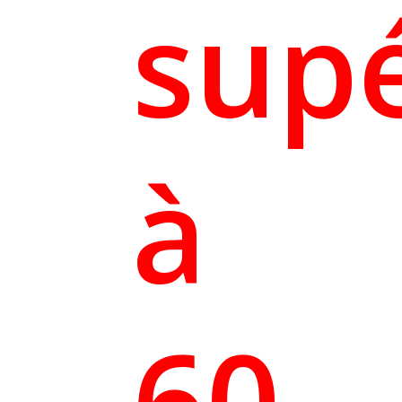
sup
à
60