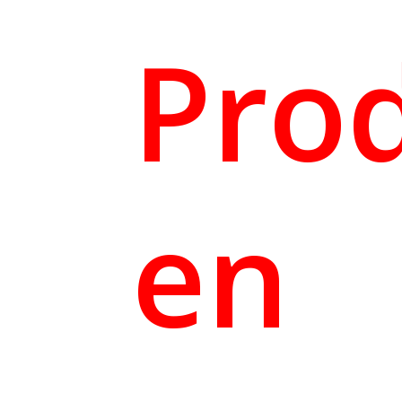
Prod
en