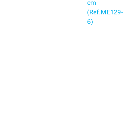
cm
(Ref.ME129-
6)
9.4
/10
BASÉ SUR 786 AVIS