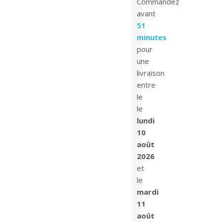
Commandez
avant
51
minutes
pour
une
livraison
entre
le
le
lundi
10
août
2026
et
le
mardi
11
août