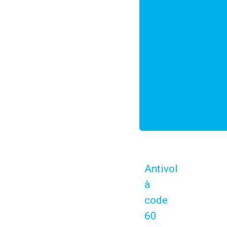
Antivol
à
code
60