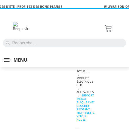
TÉ : PROFITEZ DES BONS PLANS !
🚚 LIVRAISON OFFERTE
J'EN PROFITE !
MENU
ACCUEIL
MOBILITÉ
ÉLECTRIQUE
OLD
ACCESSOIRES
SUPPORT
MURAL
PLAQUE AVEC
CROCHET
PIVOTANT •
TROTTINETTE,
VÉLO, 2
ROUES