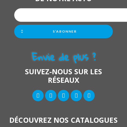
S’ABONNER
Envie de plus ?
SUIVEZ-NOUS SUR LES
RÉSEAUX
DÉCOUVREZ NOS CATALOGUES
9.4
/10