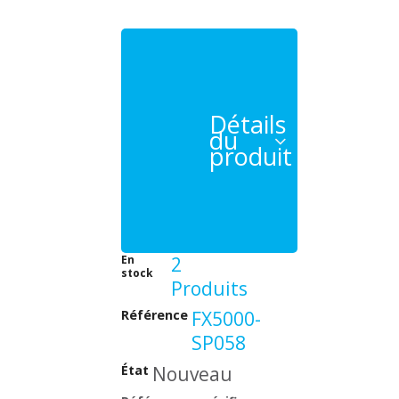
Détails
du
produit
En
2
stock
Produits
Référence
FX5000-
SP058
État
Nouveau