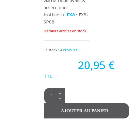
Garde-boue avant &
arrière pour
trottinette
FX8
• FX8-
(1
avis)
SP08
Derniers articles en stock
En stock :
4 Produits
20,95 €
TTC