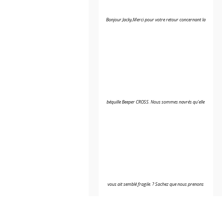
Bonjour Jacky,Merci pour votre retour concernant la
béquille Beeper CROSS. Nous sommes navrés qu’elle
9.4
/10
vous ait semblé fragile. ? Sachez que nous prenons
BASÉ SUR 786 AVIS