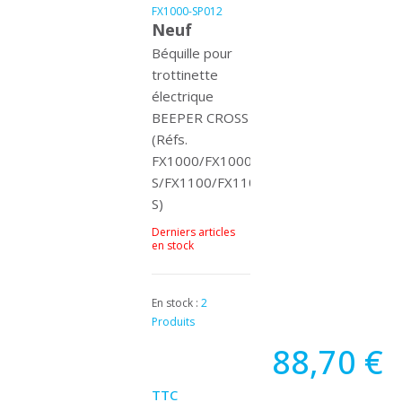
FX1000-SP012
Neuf
Béquille pour
trottinette
électrique
(9
avis)
BEEPER CROSS
(Réfs.
FX1000/FX1000-
S/FX1100/FX1100-
S)
Derniers articles
en stock
En stock :
2
Produits
88,70 €
TTC