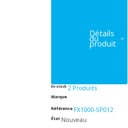
Détails
du
produit
En stock
2 Produits
Beeper
Marque
Référence
FX1000-SP012
État
Nouveau