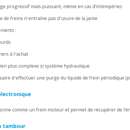
age progressif mais puissant, même en cas d’intempéries
pe de freins n
entraîne pas d
usure de la jante
’
’
nients :
lourds
hers à l
achat
’
tien plus complexe si système hydraulique
saire d
effectuer une purge du liquide de frein périodique (
’
électronique
tionne comme un frein moteur et permet de récupérer de l’én
 à tambour