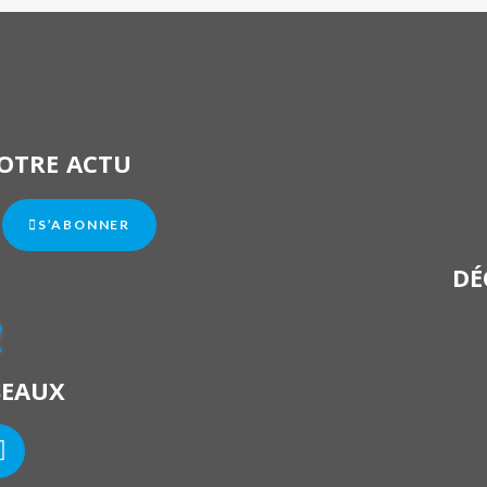
OTRE ACTU
S’ABONNER
DÉ
?
SEAUX