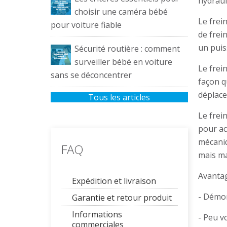
hydraul
choisir une caméra bébé
Le frei
pour voiture fiable
de frein
un puis
Sécurité routière : comment
surveiller bébé en voiture
Le frei
sans se déconcentrer
façon q
déplace
Tous les articles
Le frei
pour act
mécaniq
FAQ
mais ma
Avantag
Expédition et livraison
- Démon
Garantie et retour produit
Informations
- Peu v
commerciales