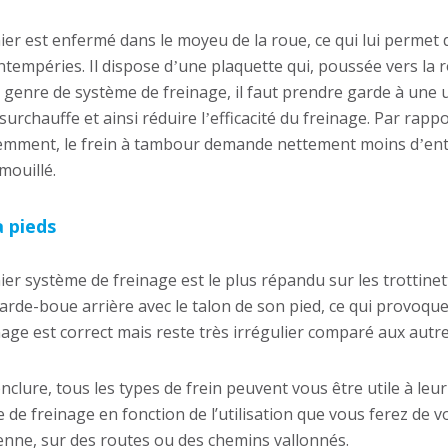
ier est enfermé dans le moyeu de la roue, ce qui lui permet 
intempéries. Il dispose d
une plaquette qui, poussée vers la r
’
 genre de système de freinage, il faut prendre garde à une ut
surchauffe et ainsi réduire l
efficacité du freinage. Par rapp
’
emment, le frein à tambour demande nettement moins d
ent
’
mouillé.
à pieds
ier système de freinage est le plus répandu sur les trottinet
garde-boue arrière avec le talon de son pied, ce qui provoque 
nage est correct mais reste très irrégulier comparé aux aut
nclure, tous les types de frein peuvent vous être utile à leur
 de freinage en fonction de l’utilisation que vous ferez de vot
enne, sur des routes ou des chemins vallonnés.