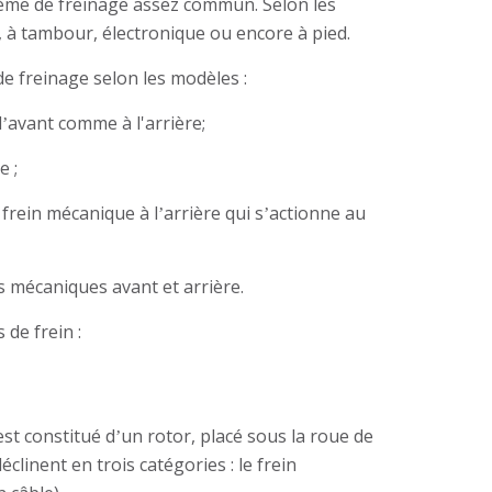
tème de freinage assez commun. Selon les
 à tambour, électronique ou encore à pied.
e freinage selon les modèles :
l
avant comme à l'arrière;
’
e ;
frein mécanique à l
arrière qui s
actionne au
’
’
s mécaniques avant et arrière.
 de frein :
est constitué d
un rotor, placé sous la roue de
’
éclinent en trois catégories : le frein