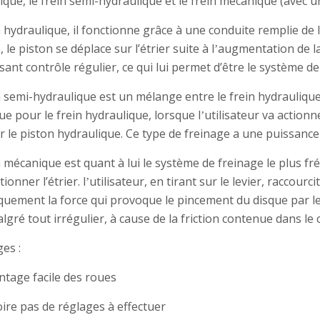
ique, le frein semi-hydraulique et le frein mécanique (avec un
n hydraulique, il fonctionne grâce à une conduite remplie de l
, le piston se déplace sur l’étrier suite à l
augmentation de la
’
sant contrôle régulier, ce qui lui permet d’être le système de 
n semi-hydraulique est un mélange entre le frein hydraulique
ue pour le frein hydraulique, lorsque l
utilisateur va actionne
’
r le piston hydraulique. Ce type de freinage a une puissance
n mécanique est quant à lui le système de freinage le plus fr
ionner l’étrier. l
utilisateur, en tirant sur le levier, raccourc
’
uement la force qui provoque le pincement du disque par les
lgré tout irrégulier, à cause de la friction contenue dans le 
es :
tage facile des roues
oire pas de réglages à effectuer