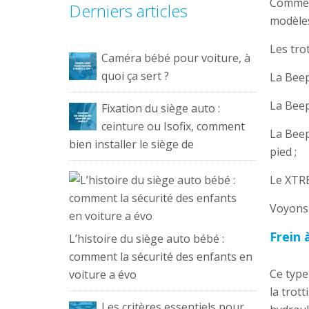
Comme t
Derniers articles
modèles
Les tro
Caméra bébé pour voiture, à
quoi ça sert ?
La Beep
La Beep
Fixation du siège auto :
ceinture ou Isofix, comment
La Beep
bien installer le siège de
pied ;
Le XTRE
Voyons 
Frein 
L’histoire du siège auto bébé :
comment la sécurité des enfants en
Ce type 
voiture a évo
la trott
Les critères essentiels pour