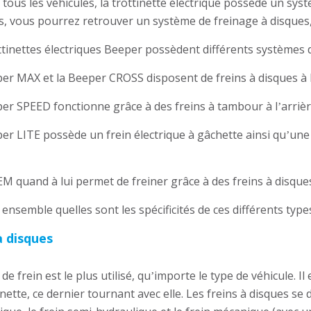
ous les véhicules, la trottinette électrique possède un sys
, vous pourrez retrouver un système de freinage à disques,
ttinettes électriques Beeper possèdent différents systèmes d
er MAX et la Beeper CROSS disposent de freins à disques à 
er SPEED fonctionne grâce à des freins à tambour à l
arrièr
’
er LITE possède un frein électrique à gâchette ainsi qu
une 
’
M quand à lui permet de freiner grâce à des freins à disque
ensemble quelles sont les spécificités de ces différents types
à disques
de frein est le plus utilisé, qu
importe le type de véhicule. Il 
’
inette, ce dernier tournant avec elle. Les freins à disques se d