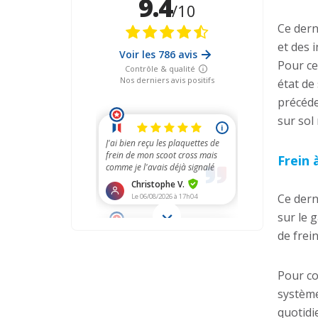
Ce dern
et des 
Pour ce
état de 
précéd
sur sol 
Frein 
Ce dern
sur le 
de frei
Pour co
système
quotidi